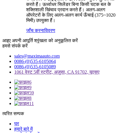
करते हैं। ऊर्ध्वाधर सिलेंडर बिना किसी घटक बल के
शक्तिशाली खिंचाव प्रदान करते हैं। अलग-अलग
ऑपरेटरों के लिए अलग-अलग कार्य ऊँचाई (375~1020
मिमी) उपयुक्त हैं।
जाँच करना
विवरण
आइए अपनी आपूर्ति श्रृंखला को अनुकूलित करें
हमसे संपर्क करें
sales@maximaauto.com
0086-(0)535-6105064
0086-(0)535-6105089
1061 वेस्ट 5वीं स्ट्रीट, अज़ुसा, CA 91702, यूएसए
त्वरित सम्पक
घर
हमारे बारे में