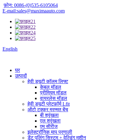
फ़ोन: 0086-(0)535-6105064
E-mail:sales@maximaauto.com
English
घर
उत्पादों
हेवी ड्यूटी कॉलम लिफ्ट
केबल मॉडल
प्रीमियम मॉडल
वायरलेस मॉडल
हेवी ड्यूटी प्लेटफ़ॉर्म Lfit
ऑटो टक्कर मरम्मत बेंच
बी श्रृंखला
एल श्रृंखला
एम सीरीज
इलेक्ट्रॉनिक माप प्रणाली
डेंट पुलिंग सिस्टम + वेल्डिंग मशीन