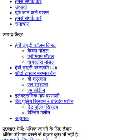
हमसे संपर्क करें
उत्पादों
पूछे जाने वाले प्रश्न
हमसे संपर्क करें
समाचार
उत्पाद केंद्र
हेवी ड्यूटी कॉलम लिफ्ट
केबल मॉडल
प्रीमियम मॉडल
वायरलेस मॉडल
हेवी ड्यूटी प्लेटफ़ॉर्म Lfit
ऑटो टक्कर मरम्मत बेंच
बी श्रृंखला
एल श्रृंखला
एम सीरीज
इलेक्ट्रॉनिक माप प्रणाली
डेंट पुलिंग सिस्टम + वेल्डिंग मशीन
डेंट पुलिंग सिस्टम
वेल्डिंग मशीन
सहायक
पूछताछ भेजें: अधिक जानने के लिए तैयार
अंतिम परिणाम देखने से बेहतर कुछ भी नहीं है।