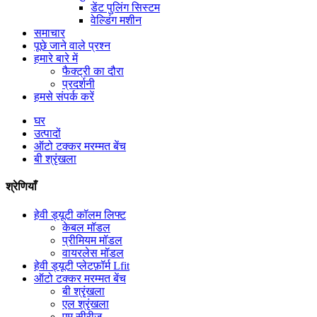
डेंट पुलिंग सिस्टम
वेल्डिंग मशीन
समाचार
पूछे जाने वाले प्रश्न
हमारे बारे में
फैक्ट्री का दौरा
प्रदर्शनी
हमसे संपर्क करें
घर
उत्पादों
ऑटो टक्कर मरम्मत बेंच
बी श्रृंखला
श्रेणियाँ
हेवी ड्यूटी कॉलम लिफ्ट
केबल मॉडल
प्रीमियम मॉडल
वायरलेस मॉडल
हेवी ड्यूटी प्लेटफ़ॉर्म Lfit
ऑटो टक्कर मरम्मत बेंच
बी श्रृंखला
एल श्रृंखला
एम सीरीज