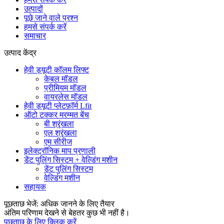
उत्पादों
पूछे जाने वाले प्रश्न
हमसे संपर्क करें
समाचार
उत्पाद केंद्र
हेवी ड्यूटी कॉलम लिफ्ट
केबल मॉडल
प्रीमियम मॉडल
वायरलेस मॉडल
हेवी ड्यूटी प्लेटफ़ॉर्म Lfit
ऑटो टक्कर मरम्मत बेंच
बी श्रृंखला
एल श्रृंखला
एम सीरीज
इलेक्ट्रॉनिक माप प्रणाली
डेंट पुलिंग सिस्टम + वेल्डिंग मशीन
डेंट पुलिंग सिस्टम
वेल्डिंग मशीन
सहायक
पूछताछ भेजें: अधिक जानने के लिए तैयार
अंतिम परिणाम देखने से बेहतर कुछ भी नहीं है।
पूछताछ के लिए क्लिक करें