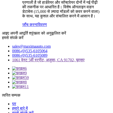
प्रणाली है जो हार्डवेयर और सॉफ्टवेयर दोनों में नई पीढ़ी
की तकनीक पर आधारित है। विशेष ऑनलाइन वाहन
डेटाबेस (15,000 से ज़्यादा मॉडलों को कवर करने वाला)
के साथ, यह कुशल और संचालित करने में आसान है।
जाँच करना
विवरण
आइए अपनी आपूर्ति श्रृंखला को अनुकूलित करें
हमसे संपर्क करें
sales@maximaauto.com
0086-(0)535-6105064
0086-(0)535-6105089
1061 वेस्ट 5वीं स्ट्रीट, अज़ुसा, CA 91702, यूएसए
त्वरित सम्पक
घर
हमारे बारे में
हमसे संपर्क करें