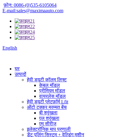
फ़ोन: 0086-(0)535-6105064
E-mail:sales@maximaauto.com
English
घर
उत्पादों
हेवी ड्यूटी कॉलम लिफ्ट
केबल मॉडल
प्रीमियम मॉडल
वायरलेस मॉडल
हेवी ड्यूटी प्लेटफ़ॉर्म Lfit
ऑटो टक्कर मरम्मत बेंच
बी श्रृंखला
एल श्रृंखला
एम सीरीज
इलेक्ट्रॉनिक माप प्रणाली
डेंट पुलिंग सिस्टम + वेल्डिंग मशीन