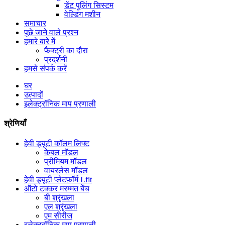
डेंट पुलिंग सिस्टम
वेल्डिंग मशीन
समाचार
पूछे जाने वाले प्रश्न
हमारे बारे में
फैक्ट्री का दौरा
प्रदर्शनी
हमसे संपर्क करें
घर
उत्पादों
इलेक्ट्रॉनिक माप प्रणाली
श्रेणियाँ
हेवी ड्यूटी कॉलम लिफ्ट
केबल मॉडल
प्रीमियम मॉडल
वायरलेस मॉडल
हेवी ड्यूटी प्लेटफ़ॉर्म Lfit
ऑटो टक्कर मरम्मत बेंच
बी श्रृंखला
एल श्रृंखला
एम सीरीज
इलेक्ट्रॉनिक माप प्रणाली