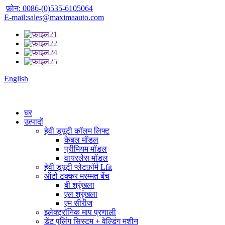
फ़ोन: 0086-(0)535-6105064
E-mail:sales@maximaauto.com
English
घर
उत्पादों
हेवी ड्यूटी कॉलम लिफ्ट
केबल मॉडल
प्रीमियम मॉडल
वायरलेस मॉडल
हेवी ड्यूटी प्लेटफ़ॉर्म Lfit
ऑटो टक्कर मरम्मत बेंच
बी श्रृंखला
एल श्रृंखला
एम सीरीज
इलेक्ट्रॉनिक माप प्रणाली
डेंट पुलिंग सिस्टम + वेल्डिंग मशीन