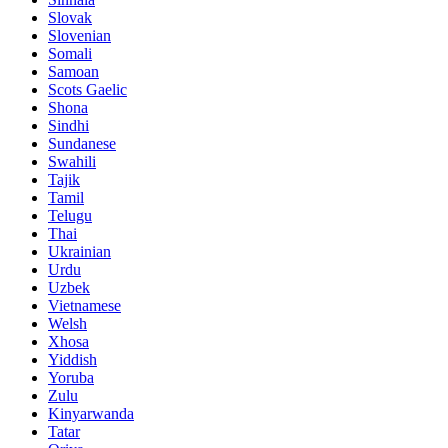
Slovak
Slovenian
Somali
Samoan
Scots Gaelic
Shona
Sindhi
Sundanese
Swahili
Tajik
Tamil
Telugu
Thai
Ukrainian
Urdu
Uzbek
Vietnamese
Welsh
Xhosa
Yiddish
Yoruba
Zulu
Kinyarwanda
Tatar