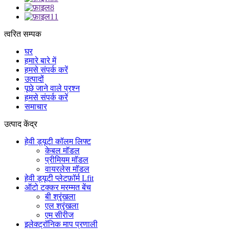
त्वरित सम्पक
घर
हमारे बारे में
हमसे संपर्क करें
उत्पादों
पूछे जाने वाले प्रश्न
हमसे संपर्क करें
समाचार
उत्पाद केंद्र
हेवी ड्यूटी कॉलम लिफ्ट
केबल मॉडल
प्रीमियम मॉडल
वायरलेस मॉडल
हेवी ड्यूटी प्लेटफ़ॉर्म Lfit
ऑटो टक्कर मरम्मत बेंच
बी श्रृंखला
एल श्रृंखला
एम सीरीज
इलेक्ट्रॉनिक माप प्रणाली