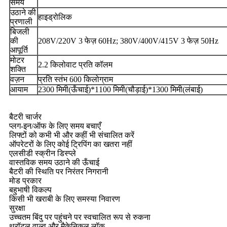
समय
उठाने की
हाइड्रोलिक
प्रणाली
बिजली
की
208V/220V 3 फेज़ 60Hz; 380V/400V/415V 3 फेज़ 50Hz
आपूर्ति
मोटर
2.2 किलोवाट प्रति कॉलम
शक्ति
वज़न
प्रति स्तंभ 600 किलोग्राम
आयाम
2300 मिमी(ऊँचाई)*1100 मिमी(चौड़ाई)*1300 मिमी(लंबाई)
बैटरी चार्जर
प्लग-इन/ऑफ के लिए समय बचाएँ
लिफ्टों को कभी भी और कहीं भी संचालित करें
ऑपरेटरों के लिए कोई ट्रिपिंग का खतरा नहीं
एलसीडी स्क्रीन डिस्प्ले
वास्तविक समय उठाने की ऊँचाई
बैटरी की स्थिति पर निरंतर निगरानी
मोड प्रकार
बहुभाषी विकल्प
किसी भी खराबी के लिए समस्या निवारण
सुरक्षा
उच्चतम बिंदु पर पहुंचने पर स्वचालित रूप से रुकना
थ्रॉटल वाल्व और मैकेनिकल लॉक