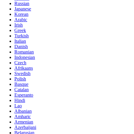
Russian
Japanese
Korean
Arabic
Irish
Greek
Turkish
Italian
Danish
Romanian
Indonesian
Czech
Afrikaans
Swedish
Polish
Basque
Catalan
Esperanto
Hindi
Lao
Albanian
Amharic
Armenian
Azerbaijani
Belarusian