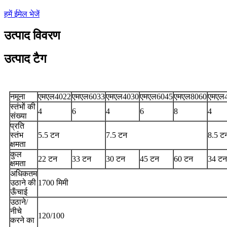
हमें ईमेल भेजें
उत्पाद विवरण
उत्पाद टैग
नमूना
एमएल4022
एमएल6033
एमएल4030
एमएल6045
एमएल8060
एमएल
स्तंभों की
4
6
4
6
8
4
संख्या
प्रति
स्तंभ
5.5 टन
7.5 टन
8.5 ट
क्षमता
कुल
22 टन
33 टन
30 टन
45 टन
60 टन
34 टन
क्षमता
अधिकतम
उठाने की
1700 मिमी
ऊँचाई
उठाने/
नीचे
120/100
करने का