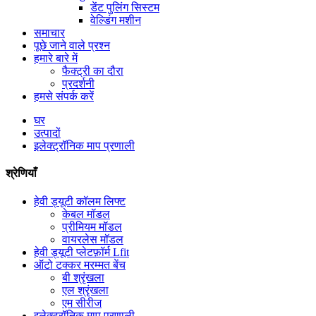
डेंट पुलिंग सिस्टम
वेल्डिंग मशीन
समाचार
पूछे जाने वाले प्रश्न
हमारे बारे में
फैक्ट्री का दौरा
प्रदर्शनी
हमसे संपर्क करें
घर
उत्पादों
इलेक्ट्रॉनिक माप प्रणाली
श्रेणियाँ
हेवी ड्यूटी कॉलम लिफ्ट
केबल मॉडल
प्रीमियम मॉडल
वायरलेस मॉडल
हेवी ड्यूटी प्लेटफ़ॉर्म Lfit
ऑटो टक्कर मरम्मत बेंच
बी श्रृंखला
एल श्रृंखला
एम सीरीज
इलेक्ट्रॉनिक माप प्रणाली