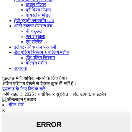
केबल मॉडल
प्रीमियम मॉडल
वायरलेस मॉडल
हेवी ड्यूटी प्लेटफ़ॉर्म Lfit
ऑटो टक्कर मरम्मत बेंच
बी श्रृंखला
एल श्रृंखला
एम सीरीज
इलेक्ट्रॉनिक माप प्रणाली
डेंट पुलिंग सिस्टम + वेल्डिंग मशीन
डेंट पुलिंग सिस्टम
वेल्डिंग मशीन
सहायक
पूछताछ भेजें: अधिक जानने के लिए तैयार
अंतिम परिणाम देखने से बेहतर कुछ भी नहीं है।
पूछताछ के लिए क्लिक करें
कॉपीराइट © 2025 : सर्वाधिकार सुरक्षित। हॉट उत्पाद, साइटमैप
ईमेल भेजें
x