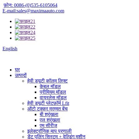
फ़ोन: 0086-(0)535-6105064
E-mail:sales@maximaauto.com
English
घर
उत्पादों
हेवी ड्यूटी कॉलम लिफ्ट
केबल मॉडल
प्रीमियम मॉडल
वायरलेस मॉडल
हेवी ड्यूटी प्लेटफ़ॉर्म Lfit
ऑटो टक्कर मरम्मत बेंच
बी श्रृंखला
एल श्रृंखला
एम सीरीज
इलेक्ट्रॉनिक माप प्रणाली
डेंट पुलिंग सिस्टम + वेल्डिंग मशीन