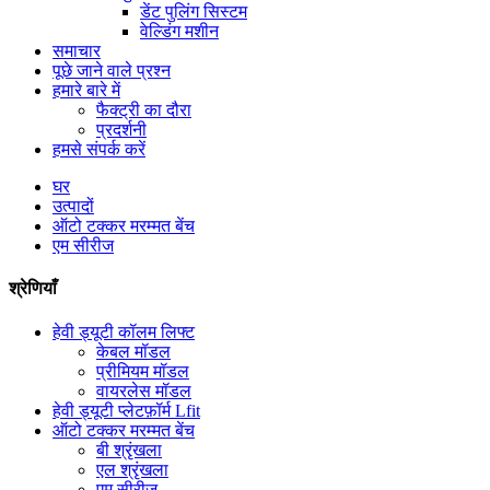
डेंट पुलिंग सिस्टम
वेल्डिंग मशीन
समाचार
पूछे जाने वाले प्रश्न
हमारे बारे में
फैक्ट्री का दौरा
प्रदर्शनी
हमसे संपर्क करें
घर
उत्पादों
ऑटो टक्कर मरम्मत बेंच
एम सीरीज
श्रेणियाँ
हेवी ड्यूटी कॉलम लिफ्ट
केबल मॉडल
प्रीमियम मॉडल
वायरलेस मॉडल
हेवी ड्यूटी प्लेटफ़ॉर्म Lfit
ऑटो टक्कर मरम्मत बेंच
बी श्रृंखला
एल श्रृंखला
एम सीरीज