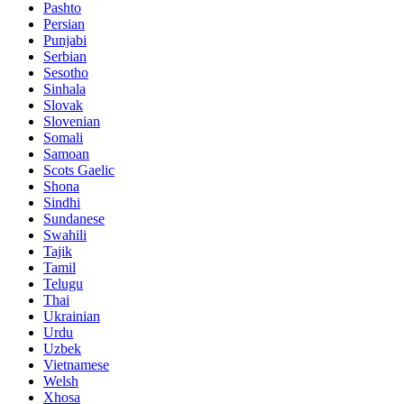
Pashto
Persian
Punjabi
Serbian
Sesotho
Sinhala
Slovak
Slovenian
Somali
Samoan
Scots Gaelic
Shona
Sindhi
Sundanese
Swahili
Tajik
Tamil
Telugu
Thai
Ukrainian
Urdu
Uzbek
Vietnamese
Welsh
Xhosa