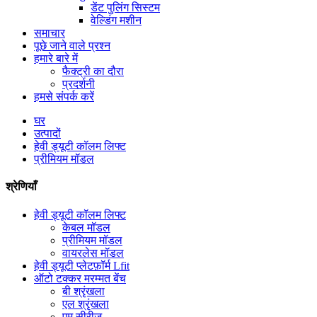
डेंट पुलिंग सिस्टम
वेल्डिंग मशीन
समाचार
पूछे जाने वाले प्रश्न
हमारे बारे में
फैक्ट्री का दौरा
प्रदर्शनी
हमसे संपर्क करें
घर
उत्पादों
हेवी ड्यूटी कॉलम लिफ्ट
प्रीमियम मॉडल
श्रेणियाँ
हेवी ड्यूटी कॉलम लिफ्ट
केबल मॉडल
प्रीमियम मॉडल
वायरलेस मॉडल
हेवी ड्यूटी प्लेटफ़ॉर्म Lfit
ऑटो टक्कर मरम्मत बेंच
बी श्रृंखला
एल श्रृंखला
एम सीरीज