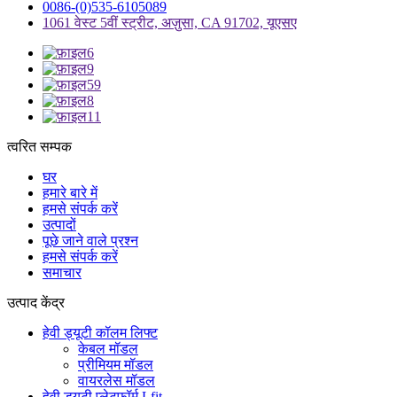
0086-(0)535-6105089
1061 वेस्ट 5वीं स्ट्रीट, अज़ुसा, CA 91702, यूएसए
त्वरित सम्पक
घर
हमारे बारे में
हमसे संपर्क करें
उत्पादों
पूछे जाने वाले प्रश्न
हमसे संपर्क करें
समाचार
उत्पाद केंद्र
हेवी ड्यूटी कॉलम लिफ्ट
केबल मॉडल
प्रीमियम मॉडल
वायरलेस मॉडल
हेवी ड्यूटी प्लेटफ़ॉर्म Lfit