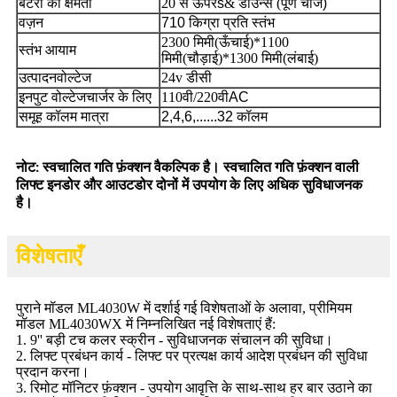
बैटरी की क्षमता
20 से ऊपर
s
& डाउन्स (पूर्ण चार्ज
)
वज़न
71
0 किग्रा प्रति स्तंभ
2300 मिमी(ऊँचाई)*1100
स्तंभ आयाम
मिमी(चौड़ाई)*1300 मिमी(लंबाई)
उत्पादन
वोल्टेज
24v डीसी
इनपुट वोल्टेज
चार्जर के लिए
110वी/220वी
AC
समूह कॉलम मात्रा
2,4,6,......32 कॉलम
नोट: स्वचालित गति फ़ंक्शन वैकल्पिक है। स्वचालित गति फ़ंक्शन वाली
लिफ्ट इनडोर और आउटडोर दोनों में उपयोग के लिए अधिक सुविधाजनक
है।
विशेषताएँ
पुराने मॉडल ML4030W में दर्शाई गई विशेषताओं के अलावा, प्रीमियम
मॉडल ML4030WX में निम्नलिखित नई विशेषताएं हैं:
1. 9'' बड़ी टच कलर स्क्रीन - सुविधाजनक संचालन की सुविधा।
2. लिफ्ट प्रबंधन कार्य - लिफ्ट पर प्रत्यक्ष कार्य आदेश प्रबंधन की सुविधा
प्रदान करना।
3. रिमोट मॉनिटर फ़ंक्शन - उपयोग आवृत्ति के साथ-साथ हर बार उठाने का