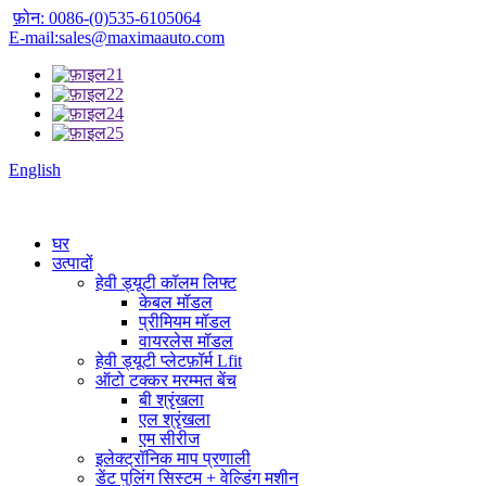
फ़ोन: 0086-(0)535-6105064
E-mail:sales@maximaauto.com
English
घर
उत्पादों
हेवी ड्यूटी कॉलम लिफ्ट
केबल मॉडल
प्रीमियम मॉडल
वायरलेस मॉडल
हेवी ड्यूटी प्लेटफ़ॉर्म Lfit
ऑटो टक्कर मरम्मत बेंच
बी श्रृंखला
एल श्रृंखला
एम सीरीज
इलेक्ट्रॉनिक माप प्रणाली
डेंट पुलिंग सिस्टम + वेल्डिंग मशीन